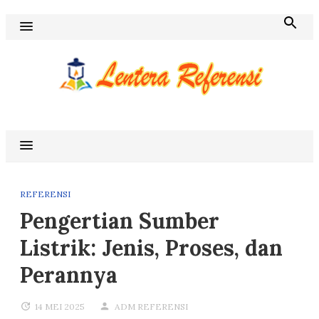
Skip
to
content
Blog Lentera Referensi
REFERENSI
Pengertian Sumber
Listrik: Jenis, Proses, dan
Perannya
14 MEI 2025
ADM REFERENSI