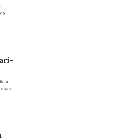
t
men
ari-
ikan
tuhan
n