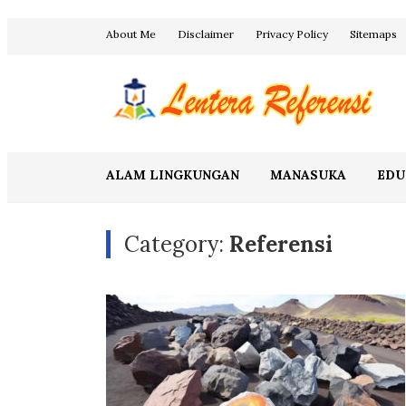
Skip
About Me
Disclaimer
Privacy Policy
Sitemaps
to
content
Blog Lentera Referensi
ALAM LINGKUNGAN
MANASUKA
EDU
Category:
Referensi