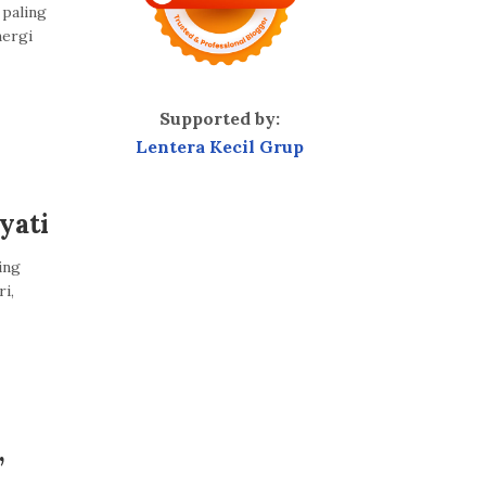
 paling
nergi
Supported by:
Lentera Kecil Grup
yati
ing
i,
,