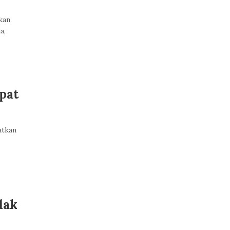
kan
a,
pat
atkan
dak