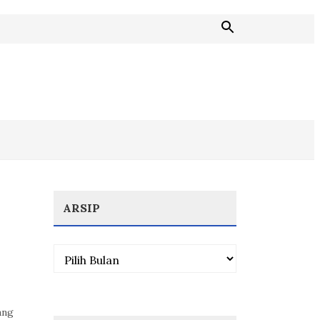
ARSIP
Arsip
ang