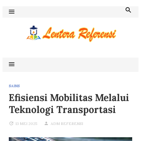
Skip
to
content
Blog Lentera Referensi
SAINS
Efisiensi Mobilitas Melalui
Teknologi Transportasi
13 MEI 2025
ADM REFERENSI