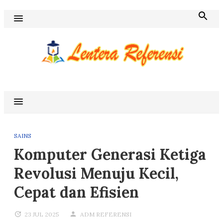
Skip
to
content
Blog Lentera Referensi
SAINS
Komputer Generasi Ketiga
Revolusi Menuju Kecil,
Cepat dan Efisien
23 JUL 2025
ADM REFERENSI