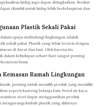
 kualitas hidup juga dapat ditingkatkan. Berikut
apat diambil untuk hidup lebih berkelanjutan dan
unaan Plastik Sekali Pakai
 dalam upaya melindungi lingkungan adalah
 sekali pakai. Plastik yang tidak terurai dengan
ran di darat dan laut. Oleh karena itu,
k dalam kehidupan sehari-hari sangat penting
ekosistem bumi.
an Kemasan Ramah Lingkungan
stik, penting untuk memilih produk yang memiliki
han seperti kantong belanja kain, botol air kaca,
tainless steel dapat menggantikan produk
u mengurangi limbah plastik yang akhirnya