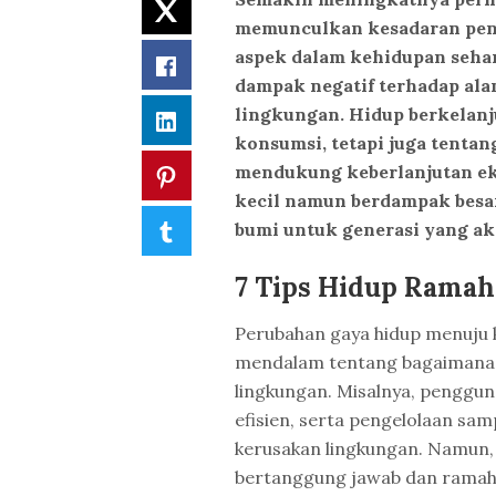
Twitter
memunculkan kesadaran pent
aspek dalam kehidupan seha
Facebook
dampak negatif terhadap al
lingkungan. Hidup berkelan
LinkedIn
konsumsi, tetapi juga tenta
mendukung keberlanjutan ek
Pinterest
kecil namun berdampak besar
Tumblr
bumi untuk generasi yang ak
7 Tips Hidup Rama
Perubahan gaya hidup menuju 
mendalam tentang bagaimana 
lingkungan. Misalnya, pengguna
efisien, serta pengelolaan sa
kerusakan lingkungan. Namun,
bertanggung jawab dan ramah 