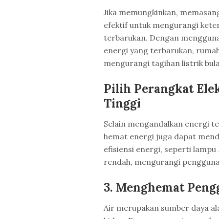
Jika memungkinkan, memasang 
efektif untuk mengurangi kete
terbarukan. Dengan mengguna
energi yang terbarukan, rumah
mengurangi tagihan listrik bul
Pilih Perangkat Ele
Tinggi
Selain mengandalkan energi t
hemat energi juga dapat mendu
efisiensi energi, seperti lam
rendah, mengurangi penggunaa
3. Menghemat Peng
Air merupakan sumber daya al