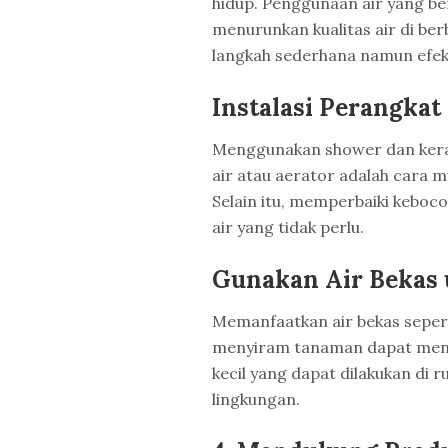
hidup. Penggunaan air yang b
menurunkan kualitas air di b
langkah sederhana namun efekt
Instalasi Perangkat
Menggunakan shower dan kera
air atau aerator adalah cara 
Selain itu, memperbaiki kebo
air yang tidak perlu.
Gunakan Air Bekas
Memanfaatkan air bekas sepert
menyiram tanaman dapat mengh
kecil yang dapat dilakukan di r
lingkungan.