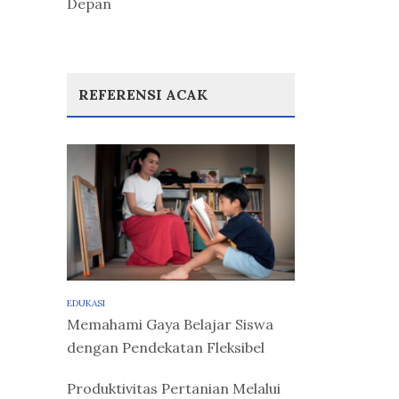
Depan
REFERENSI ACAK
EDUKASI
Memahami Gaya Belajar Siswa
dengan Pendekatan Fleksibel
Produktivitas Pertanian Melalui