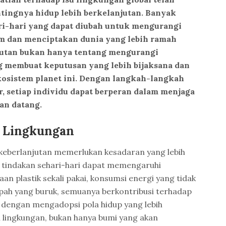
ingnya hidup lebih berkelanjutan. Banyak
ri-hari yang dapat diubah untuk mengurangi
am dan menciptakan dunia yang lebih ramah
jutan bukan hanya tentang mengurangi
ng membuat keputusan yang lebih bijaksana dan
osistem planet ini. Dengan langkah-langkah
, setiap individu dapat berperan dalam menjaga
an datang.
h Lingkungan
keberlanjutan memerlukan kesadaran yang lebih
tindakan sehari-hari dapat memengaruhi
an plastik sekali pakai, konsumsi energi yang tidak
mpah yang buruk, semuanya berkontribusi terhadap
 dengan mengadopsi pola hidup yang lebih
lingkungan, bukan hanya bumi yang akan