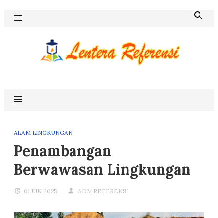
Skip
to
content
Blog Lentera Referensi
ALAM LINGKUNGAN
Penambangan
Berwawasan Lingkungan
01 JUN 2025
ADM REFERENSI