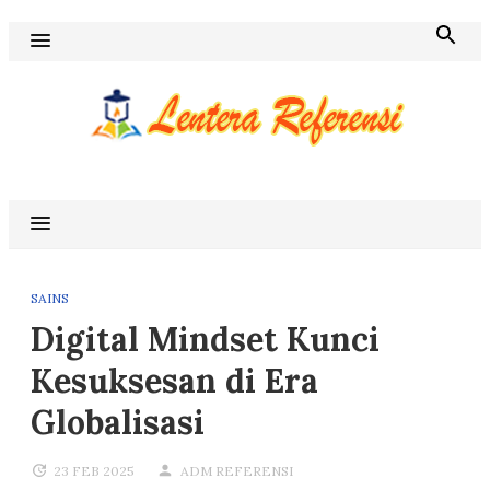
Skip
to
content
Blog Lentera Referensi
SAINS
Digital Mindset Kunci
Kesuksesan di Era
Globalisasi
23 FEB 2025
ADM REFERENSI