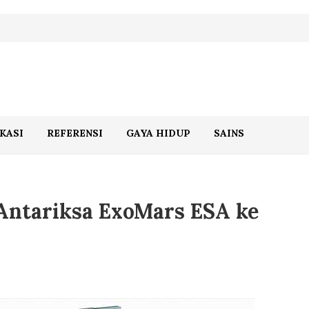
KASI
REFERENSI
GAYA HIDUP
SAINS
 Antariksa ExoMars ESA ke