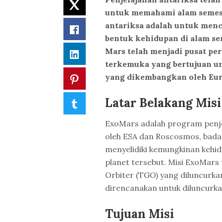
Twitter
untuk memahami alam semesta
antariksa adalah untuk menc
Facebook
bentuk kehidupan di alam seme
Mars telah menjadi pusat per
LinkedIn
terkemuka yang bertujuan u
yang dikembangkan oleh Eur
Pinterest
Latar Belakang Mis
Tumblr
ExoMars adalah program penj
oleh ESA dan Roscosmos, badan 
menyelidiki kemungkinan kehi
planet tersebut. Misi ExoMars
Orbiter (TGO) yang diluncurk
direncanakan untuk diluncurka
Tujuan Misi