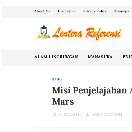
Skip
About Me
Disclaimer
Privacy Policy
Sitemaps
to
content
Blog Lentera Referensi
ALAM LINGKUNGAN
MANASUKA
EDU
SAINS
Misi Penjelajahan
Mars
20 JUL 2024
ADM REFERENSI