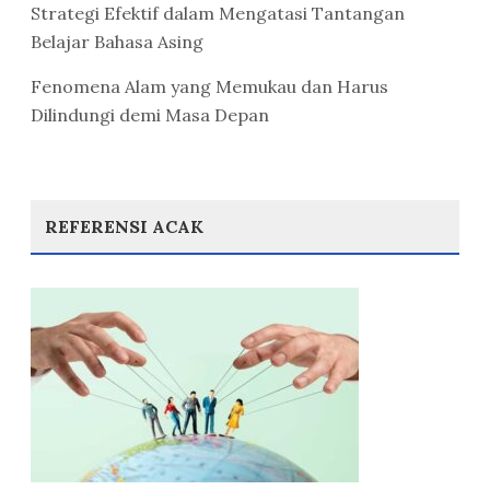
Strategi Efektif dalam Mengatasi Tantangan
Belajar Bahasa Asing
Fenomena Alam yang Memukau dan Harus
Dilindungi demi Masa Depan
REFERENSI ACAK