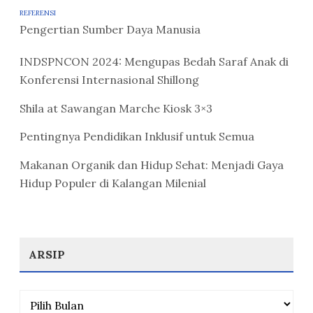
REFERENSI
Pengertian Sumber Daya Manusia
INDSPNCON 2024: Mengupas Bedah Saraf Anak di
Konferensi Internasional Shillong
Shila at Sawangan Marche Kiosk 3×3
Pentingnya Pendidikan Inklusif untuk Semua
Makanan Organik dan Hidup Sehat: Menjadi Gaya
Hidup Populer di Kalangan Milenial
ARSIP
Arsip