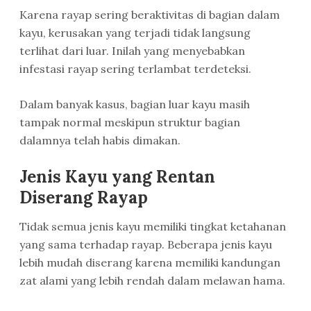
Karena rayap sering beraktivitas di bagian dalam
kayu, kerusakan yang terjadi tidak langsung
terlihat dari luar. Inilah yang menyebabkan
infestasi rayap sering terlambat terdeteksi.
Dalam banyak kasus, bagian luar kayu masih
tampak normal meskipun struktur bagian
dalamnya telah habis dimakan.
Jenis Kayu yang Rentan
Diserang Rayap
Tidak semua jenis kayu memiliki tingkat ketahanan
yang sama terhadap rayap. Beberapa jenis kayu
lebih mudah diserang karena memiliki kandungan
zat alami yang lebih rendah dalam melawan hama.