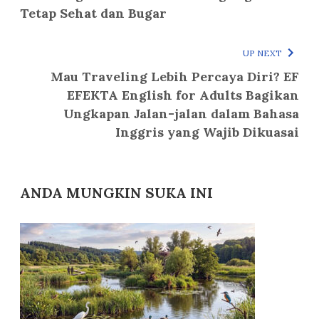
Tetap Sehat dan Bugar
UP NEXT
Mau Traveling Lebih Percaya Diri? EF
EFEKTA English for Adults Bagikan
Ungkapan Jalan-jalan dalam Bahasa
Inggris yang Wajib Dikuasai
ANDA MUNGKIN SUKA INI