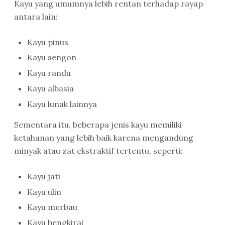
Kayu yang umumnya lebih rentan terhadap rayap
antara lain:
Kayu pinus
Kayu sengon
Kayu randu
Kayu albasia
Kayu lunak lainnya
Sementara itu, beberapa jenis kayu memiliki
ketahanan yang lebih baik karena mengandung
minyak atau zat ekstraktif tertentu, seperti:
Kayu jati
Kayu ulin
Kayu merbau
Kayu bengkirai