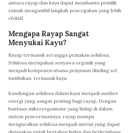
antara rayap dan kayu dapat membantu pemilik
rumah mengambil langkah pencegahan yang lebih
efektif.
Mengapa Rayap Sangat
Menyukai Kayu?
Rayap termasuk serangga pemakan selulosa.
Selulosa merupakan senyawa organik yang
menjadi komponen utama penyusun dinding sel
tumbuhan, termasuk kayu.
Kandungan selulosa dalam kayu menjadi sumber
energi yang sangat penting bagi rayap. Dengan
bantuan mikroorganisme yang hidup di dalam
sistem pencernaannya, rayap mampu
menguraikan selulosa menjadi nutrisi yang dapat
digunakan untuk bertahan hidup dan berkembang