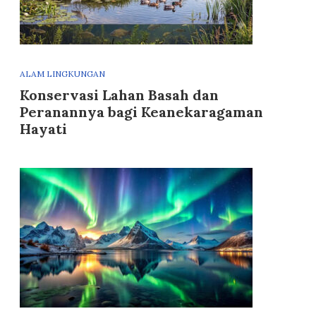
ALAM LINGKUNGAN
Konservasi Lahan Basah dan
Peranannya bagi Keanekaragaman
Hayati