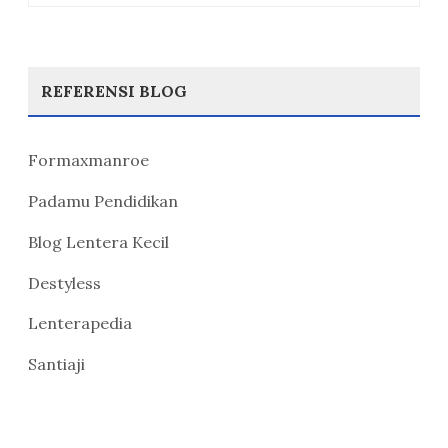
REFERENSI BLOG
Formaxmanroe
Padamu Pendidikan
Blog Lentera Kecil
Destyless
Lenterapedia
Santiaji