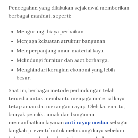
Pencegahan yang dilakukan sejak awal memberikan
berbagai manfaat, seperti:
Mengurangi biaya perbaikan.
Menjaga kekuatan struktur bangunan.
Memperpanjang umur material kayu.
Melindungi furnitur dan aset berharga.
Menghindari kerugian ekonomi yang lebih
besar.
Saat ini, berbagai metode perlindungan telah
tersedia untuk membantu menjaga material kayu
tetap aman dari serangan rayap. Oleh karena itu,
banyak pemilik rumah dan bangunan
memanfaatkan layanan
anti rayap medan
sebagai
langkah preventif untuk melindungi kayu sebelum