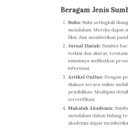
Beragam Jenis Sum
Buku:
Buku seringkali dian
mendalam. Mereka dapat men
fiksi, dan memberikan pa
Jurnal Ilmiah:
Sumber baca
terkini dan akurat, terutam
umumnya melibatkan prose
informasi.
Artikel Online:
Dengan per
diakses secara online melalu
pendidikan. Meskipun demik
terverifikasi.
Makalah Akademis:
Sumber
mendalam dalam bidang ter
akademis dapat memberika