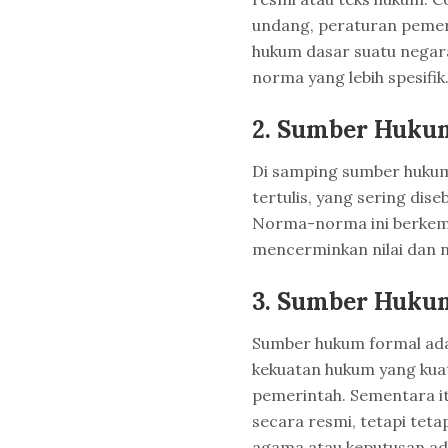
undang, peraturan pemeri
hukum dasar suatu nega
norma yang lebih spesifik
2.
Sumber Hukum 
Di samping sumber hukum 
tertulis, yang sering dis
Norma-norma ini berkemba
mencerminkan nilai dan 
3.
Sumber Hukum
Sumber hukum formal adal
kekuatan hukum yang kua
pemerintah. Sementara i
secara resmi, tetapi te
agama atau keputusan ad