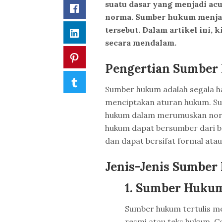
suatu dasar yang menjadi a
Facebook
norma. Sumber hukum menjad
tersebut. Dalam artikel ini,
LinkedIn
secara mendalam.
Pinterest
Pengertian Sumbe
Tumblr
Sumber hukum adalah segala ha
menciptakan aturan hukum. Su
hukum dalam merumuskan nor
hukum dapat bersumber dari ber
dan dapat bersifat formal ata
Jenis-Jenis Sumbe
1.
Sumber Hukum
Sumber hukum tertulis m
resmi atau teks hukum. C