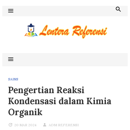
Skip
to
content
Blog Lentera Referensi
SAINS
Pengertian Reaksi
Kondensasi dalam Kimia
Organik
20 MAR 2024
ADM REFERENSI