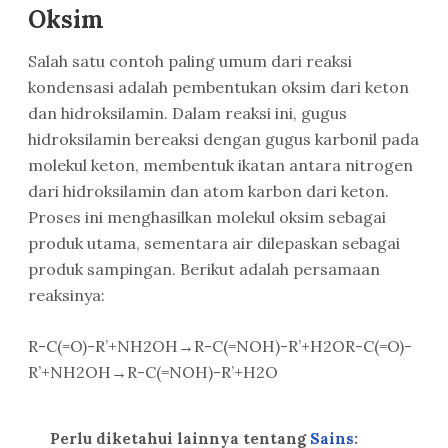
Oksim
Salah satu contoh paling umum dari reaksi
kondensasi adalah pembentukan oksim dari keton
dan hidroksilamin. Dalam reaksi ini, gugus
hidroksilamin bereaksi dengan gugus karbonil pada
molekul keton, membentuk ikatan antara nitrogen
dari hidroksilamin dan atom karbon dari keton.
Proses ini menghasilkan molekul oksim sebagai
produk utama, sementara air dilepaskan sebagai
produk sampingan. Berikut adalah persamaan
reaksinya:
R-C(=O)-R’+NH2OH→R-C(=NOH)-R’+H2O
R-C(=O)-
R’
+
NH
2
OH
→
R-C(=NOH)-R’
+
H
2
O
Perlu diketahui lainnya tentang
Sains
: