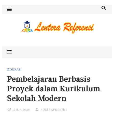
Skip
to
content
Blog Lentera Referensi
EDUKASI
Pembelajaran Berbasis
Proyek dalam Kurikulum
Sekolah Modern
12 JUN 2026
ADM REFERENSI