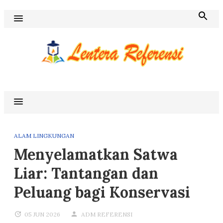
Skip
to
content
Blog Lentera Referensi
ALAM LINGKUNGAN
Menyelamatkan Satwa
Liar: Tantangan dan
Peluang bagi Konservasi
05 JUN 2026
ADM REFERENSI