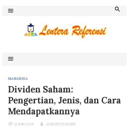
Skip
to
content
Blog Lentera Referensi
MANASUKA
Dividen Saham:
Pengertian, Jenis, dan Cara
Mendapatkannya
12 JUN 2026
ADM REFERENSI