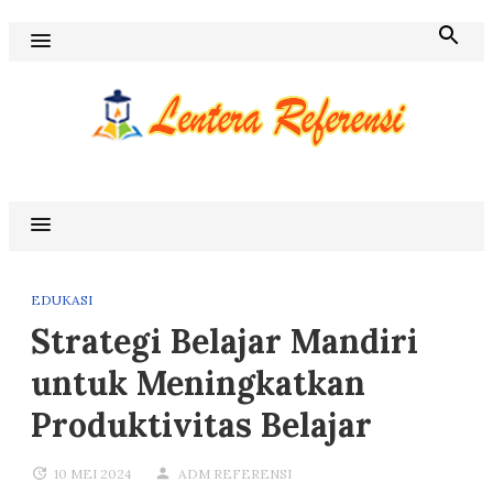
Skip
to
content
Blog Lentera Referensi
EDUKASI
Strategi Belajar Mandiri
untuk Meningkatkan
Produktivitas Belajar
10 MEI 2024
ADM REFERENSI