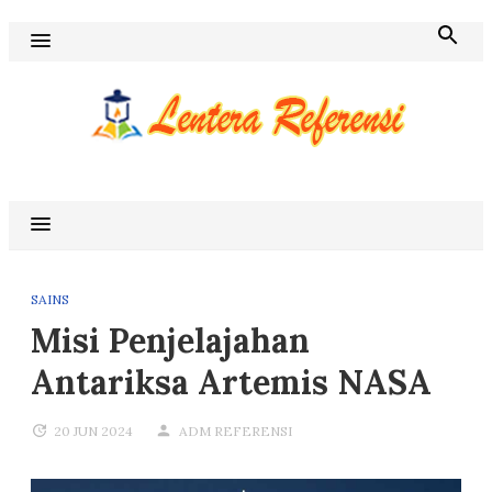
Skip
to
content
Blog Lentera Referensi
SAINS
Misi Penjelajahan
Antariksa Artemis NASA
20 JUN 2024
ADM REFERENSI