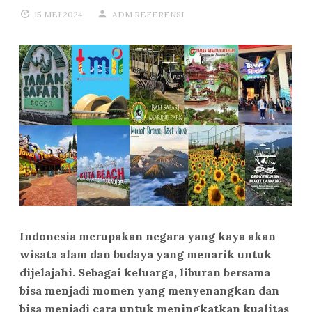
15 MEI 2024
ADM REFERENSI
Indonesia merupakan negara yang kaya akan
wisata alam dan budaya yang menarik untuk
dijelajahi. Sebagai keluarga, liburan bersama
bisa menjadi momen yang menyenangkan dan
bisa menjadi cara untuk meningkatkan kualitas