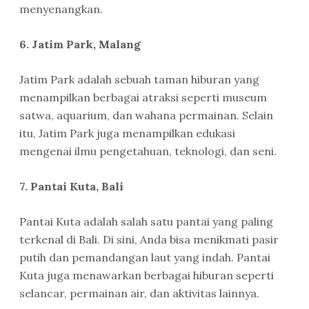
menyenangkan.
6. Jatim Park, Malang
Jatim Park adalah sebuah taman hiburan yang
menampilkan berbagai atraksi seperti museum
satwa, aquarium, dan wahana permainan. Selain
itu, Jatim Park juga menampilkan edukasi
mengenai ilmu pengetahuan, teknologi, dan seni.
7. Pantai Kuta, Bali
Pantai Kuta adalah salah satu pantai yang paling
terkenal di Bali. Di sini, Anda bisa menikmati pasir
putih dan pemandangan laut yang indah. Pantai
Kuta juga menawarkan berbagai hiburan seperti
selancar, permainan air, dan aktivitas lainnya.