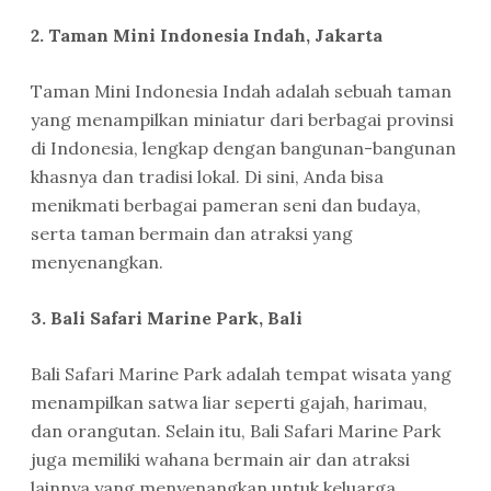
2. Taman Mini Indonesia Indah, Jakarta
Taman Mini Indonesia Indah adalah sebuah taman
yang menampilkan miniatur dari berbagai provinsi
di Indonesia, lengkap dengan bangunan-bangunan
khasnya dan tradisi lokal. Di sini, Anda bisa
menikmati berbagai pameran seni dan budaya,
serta taman bermain dan atraksi yang
menyenangkan.
3. Bali Safari Marine Park, Bali
Bali Safari Marine Park adalah tempat wisata yang
menampilkan satwa liar seperti gajah, harimau,
dan orangutan. Selain itu, Bali Safari Marine Park
juga memiliki wahana bermain air dan atraksi
lainnya yang menyenangkan untuk keluarga.