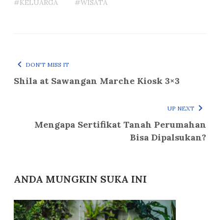
#KELUARGA
#WISATA
DON'T MISS IT
Shila at Sawangan Marche Kiosk 3×3
UP NEXT
Mengapa Sertifikat Tanah Perumahan
Bisa Dipalsukan?
ANDA MUNGKIN SUKA INI