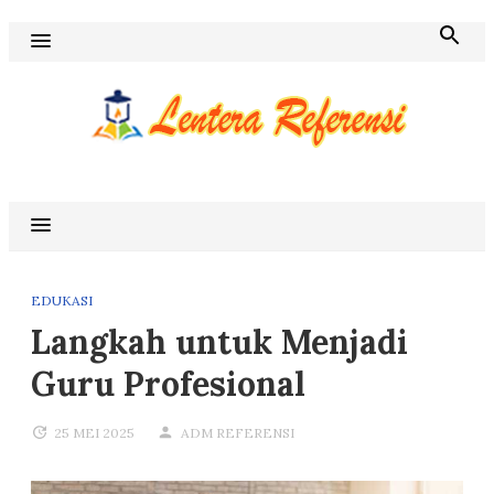
Skip
to
content
Blog Lentera Referensi
EDUKASI
Langkah untuk Menjadi
Guru Profesional
25 MEI 2025
ADM REFERENSI