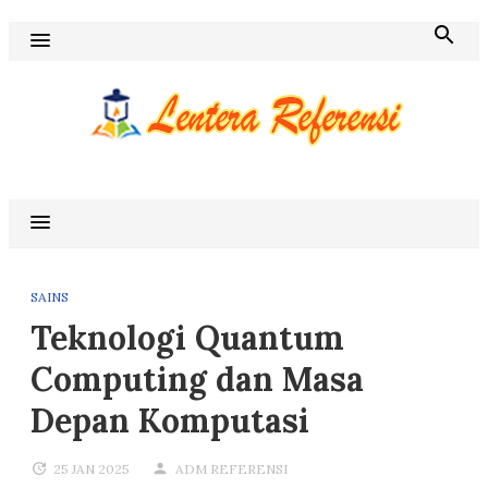
Skip
to
content
Blog Lentera Referensi
SAINS
Teknologi Quantum
Computing dan Masa
Depan Komputasi
25 JAN 2025
ADM REFERENSI