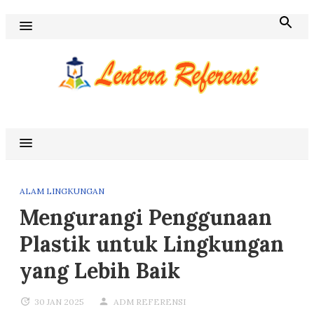
Skip
to
content
Blog Lentera Referensi
ALAM LINGKUNGAN
Mengurangi Penggunaan
Plastik untuk Lingkungan
yang Lebih Baik
30 JAN 2025
ADM REFERENSI