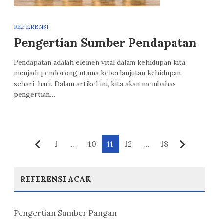
REFERENSI
Pengertian Sumber Pendapatan
Pendapatan adalah elemen vital dalam kehidupan kita,
menjadi pendorong utama keberlanjutan kehidupan
sehari-hari. Dalam artikel ini, kita akan membahas
pengertian…
Paginasi
1
…
10
11
12
…
18
Sebelumnya
Berikut
pos
REFERENSI ACAK
Pengertian Sumber Pangan