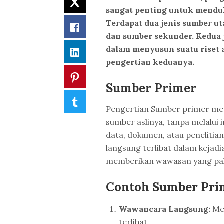
Twitter
sangat penting untuk menduk
Terdapat dua jenis sumber u
Facebook
dan sumber sekunder. Kedua 
dalam menyusun suatu riset a
LinkedIn
pengertian keduanya.
Pinterest
Sumber Primer
Tumblr
Pengertian Sumber primer mer
sumber aslinya, tanpa melalui i
data, dokumen, atau penelitian
langsung terlibat dalam kejadi
memberikan wawasan yang pali
Contoh Sumber Pri
Wawancara Langsung:
Men
terlibat.