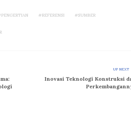
#PENGERTIAN
#REFERENSI
#SUMBER
R
UP NEXT
ama:
Inovasi Teknologi Konstruksi d
logi
Perkembangann