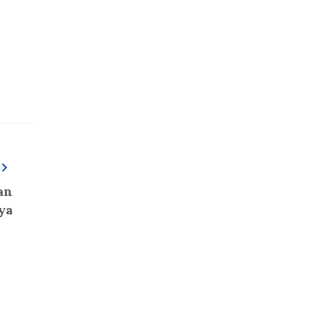
an
ya