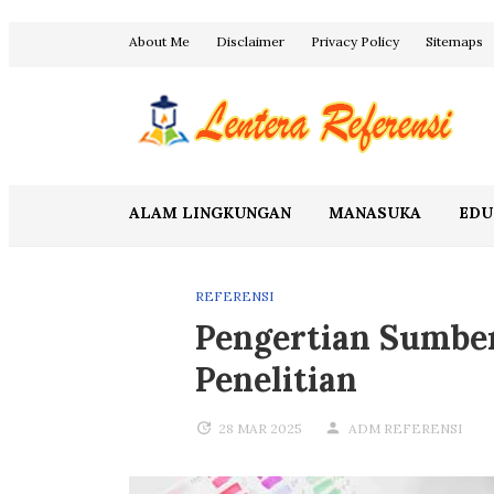
Skip
About Me
Disclaimer
Privacy Policy
Sitemaps
to
content
Blog Lentera Referensi
ALAM LINGKUNGAN
MANASUKA
EDU
REFERENSI
Pengertian Sumbe
Penelitian
28 MAR 2025
ADM REFERENSI