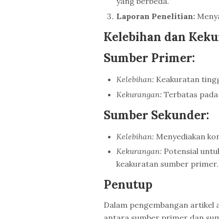
yang berbeda.
Laporan Penelitian:
Menya
Kelebihan dan Kek
Sumber Primer:
Kelebihan:
Keakuratan tingg
Kekurangan:
Terbatas pada 
Sumber Sekunder:
Kelebihan:
Menyediakan kon
Kekurangan:
Potensial untu
keakuratan sumber primer.
Penutup
Dalam pengembangan artikel a
antara sumber primer dan sumb