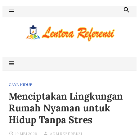
Skip
to
content
Blog Lentera Referensi
GAYA HIDUP
Menciptakan Lingkungan
Rumah Nyaman untuk
Hidup Tanpa Stres
19 MEI 2026
ADM REFERENSI