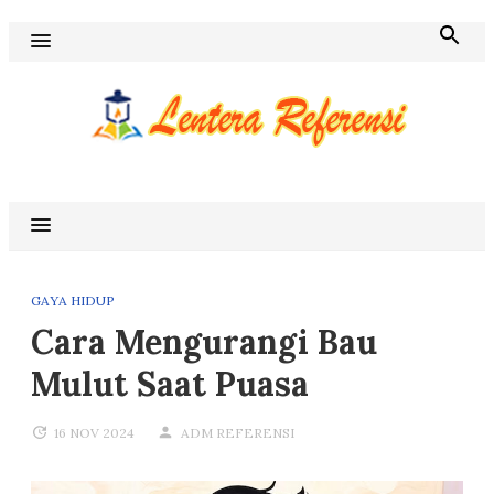
Skip
to
content
Blog Lentera Referensi
GAYA HIDUP
Cara Mengurangi Bau
Mulut Saat Puasa
16 NOV 2024
ADM REFERENSI