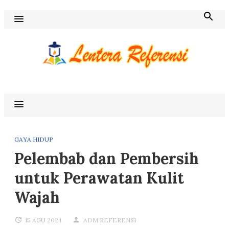
Skip
to
content
Blog Lentera Referensi
GAYA HIDUP
Pelembab dan Pembersih
untuk Perawatan Kulit
Wajah
15 AGU 2024
ADM REFERENSI