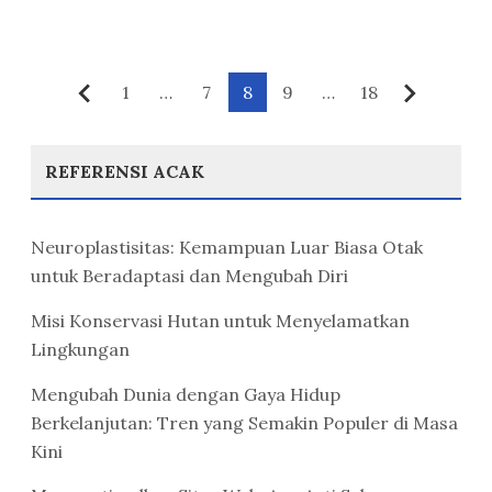
Paginasi
1
…
7
8
9
…
18
Sebelumnya
Berikut
pos
REFERENSI ACAK
Neuroplastisitas: Kemampuan Luar Biasa Otak
untuk Beradaptasi dan Mengubah Diri
Misi Konservasi Hutan untuk Menyelamatkan
Lingkungan
Mengubah Dunia dengan Gaya Hidup
Berkelanjutan: Tren yang Semakin Populer di Masa
Kini