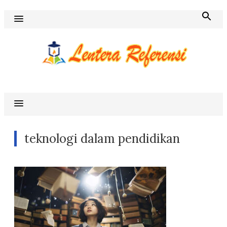
Skip
to
content
Blog Lentera Referensi
teknologi dalam pendidikan