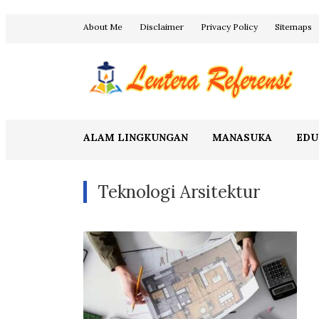
Skip
About Me
Disclaimer
Privacy Policy
Sitemaps
to
content
Blog Lentera Referensi
ALAM LINGKUNGAN
MANASUKA
EDU
Teknologi Arsitektur