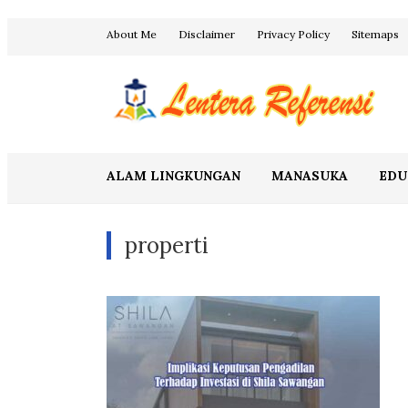
Skip
About Me
Disclaimer
Privacy Policy
Sitemaps
to
content
Blog Lentera Referensi
ALAM LINGKUNGAN
MANASUKA
EDU
properti