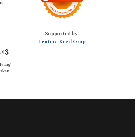
at
Supported by:
Lentera Kecil Grup
3×3
luang
pakan