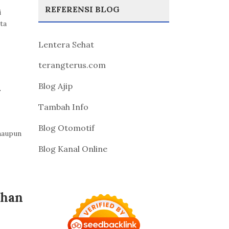
REFERENSI BLOG
i
ta
Lentera Sehat
terangterus.com
i
Blog Ajip
Tambah Info
Blog Otomotif
 maupun
Blog Kanal Online
ahan