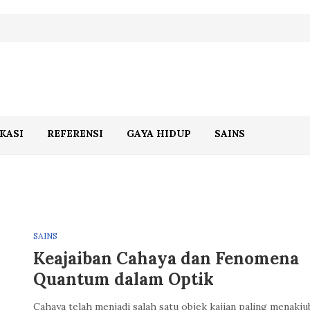
KASI
REFERENSI
GAYA HIDUP
SAINS
SAINS
Keajaiban Cahaya dan Fenomena
Quantum dalam Optik
Cahaya telah menjadi salah satu objek kajian paling menakj