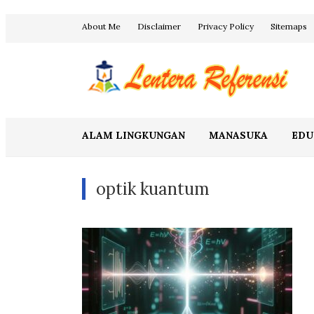
Skip
About Me
Disclaimer
Privacy Policy
Sitemaps
to
content
Blog Lentera Referensi
ALAM LINGKUNGAN
MANASUKA
EDU
optik kuantum