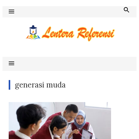
Skip
to
content
Blog Lentera Referensi
generasi muda