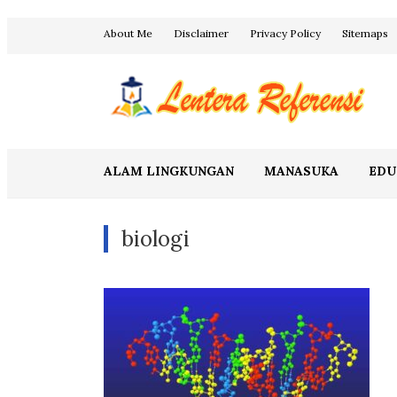
Skip
About Me
Disclaimer
Privacy Policy
Sitemaps
to
content
Blog Lentera Referensi
ALAM LINGKUNGAN
MANASUKA
EDU
biologi